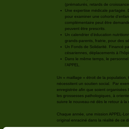
(prématurés, retards de croissanc
Une expertise médicale partagée. 
pour examiner une cohorte d’enfant
complémentaire peut être demandé a
peuvent être prescrits.
Un calendrier d’éducation nutritio
grands-parents, fratrie, pour des s
Un Fonds de Solidarité. Financé par
césariennes, déplacements à l’hôpit
Dans le même temps, le personnel d
l’APPEL.
Un « maillage » étroit de la population,
nécessitent un soutien social. Par exe
enregistrée afin que soient organisées 
les grossesses pathologiques, à orienter
suivre le nouveau-né dès le retour à la
Chaque année, une mission APPEL-Lorie
original enraciné dans la réalité de c