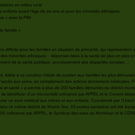
taires en milieu rural
s enfants avant l’âge de six ans et pour les minorités ethniques
ve » avec la PMI
e famille »
ifficile pour les familles en situation de précarité, qui représentent 
es minorités ethniques : dépenses liées à la santé de plus en plus coû
ement de la santé publique, accroissement des disparités sociales …
 fidèle à sa vocation initiale de soutien aux familles les plus démunie
e l’accès aux soins, en complément des actions strictement médicales. 
e et santé » a permis à plus de 200 familles démunies du district mo
i) de bénéficier d’un microcrédit cofinancé par APPEL et le Conseil dép
assurer un suivi médical aux mères et aux enfants. Coordonné par l’Un
 ce même district de Khanh Son, 63 postes sanitaires ont été équipés
) cofinancé par APPEL, le Syndicat des eaux du Morbihan et le CD56