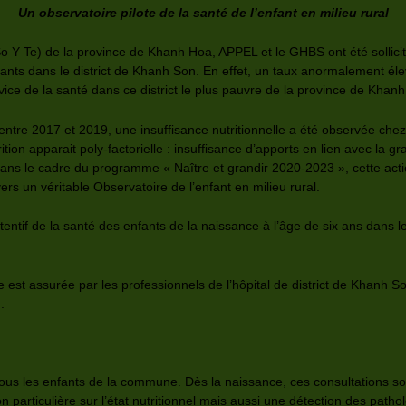
Un observatoire pilote de la santé de l’enfant en milieu rural
o Y Te) de la province de Khanh Hoa, APPEL et le GHBS ont été sollici
ants dans le district de Khanh Son. En effet, un taux anormalement élevé
vice de la santé dans ce district le plus pauvre de la province de Khan
ntre 2017 et 2019, une insuffisance nutritionnelle a été observée che
ition apparait poly-factorielle : insuffisance d’apports en lien avec la g
ns le cadre du programme « Naître et grandir 2020-2023 », cette action
 vers un véritable Observatoire de l’enfant en milieu rural.
tentif de la santé des enfants de la naissance à l’âge de six ans dans
est assurée par les professionnels de l’hôpital de district de Khanh So
).
:
ous les enfants de la commune. Dès la naissance, ces consultations so
on particulière sur l’état nutritionnel mais aussi une détection des pat