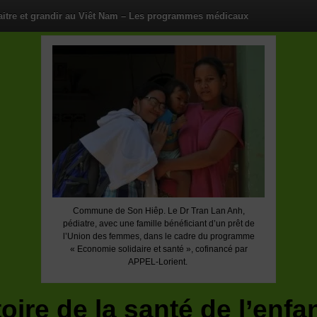
aitre et grandir au Viêt Nam – Les programmes médicaux
Commune de Son Hiêp. Le Dr Tran Lan Anh,
pédiatre, avec une famille bénéficiant d’un prêt de
l’Union des femmes, dans le cadre du programme
« Economie solidaire et santé », cofinancé par
APPEL-Lorient.
ire de la santé de l’enfa