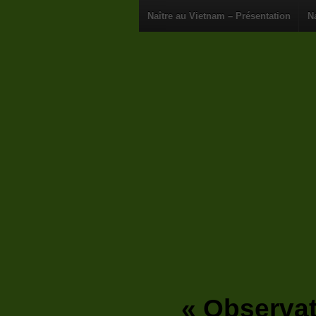
Naître au Vietnam – Présentation
N
« Observato