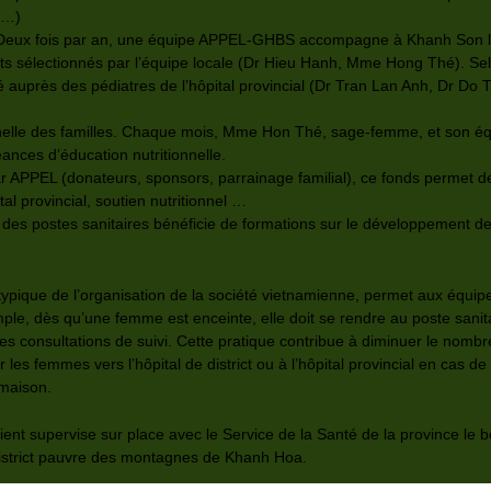
e…)
Deux fois par an, une équipe APPEL-GHBS accompagne à Khanh Son les
s sélectionnés par l’équipe locale (Dr Hieu Hanh, Mme Hong Thé). Selon
uprès des pédiatres de l’hôpital provincial (Dr Tran Lan Anh, Dr Do T
nnelle des familles. Chaque mois, Mme Hon Thé, sage-femme, et son équ
éances d’éducation nutritionnelle.
 APPEL (donateurs, sponsors, parrainage familial), ce fonds permet de 
al provincial, soutien nutritionnel …
es postes sanitaires bénéficie de formations sur le développement de 
 typique de l’organisation de la société vietnamienne, permet aux équipe
mple, dès qu’une femme est enceinte, elle doit se rendre au poste sani
les consultations de suivi. Cette pratique contribue à diminuer le nomb
 les femmes vers l’hôpital de district ou à l’hôpital provincial en cas d
 maison.
nt supervise sur place avec le Service de la Santé de la province le
e district pauvre des montagnes de Khanh Hoa.