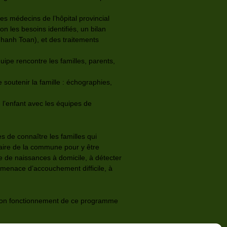
 médecins de l’hôpital provincial
 les besoins identifiés, un bilan
hanh Toan), et des traitements
ipe rencontre les familles, parents,
soutenir la famille : échographies,
l’enfant avec les équipes de
s de connaître les familles qui
taire de la commune pour y être
re de naissances à domicile, à détecter
e menace d’accouchement difficile, à
 bon fonctionnement de ce programme