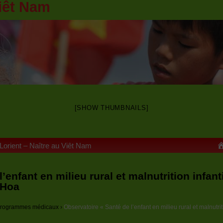
iêt Nam
[SHOW THUMBNAILS]
 Lorient – Naître au Viêt Nam
’enfant en milieu rural et malnutrition infant
 Hoa
s programmes médicaux
›
Observatoire « Santé de l’enfant en milieu rural et malnutrit