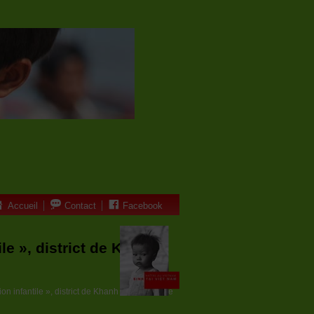
Accueil
Contact
Facebook
ile », district de Khanh
ion infantile », district de Khanh Son, province