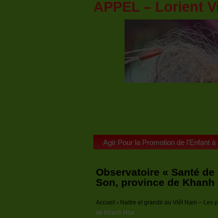
APPEL – Lorient V
Agir Pour la Promotion de l’Enfant à
Observatoire « Santé de l
Son, province de Khanh
Accueil
›
Naitre et grandir au Viêt Nam – Le
de Khanh Hoa