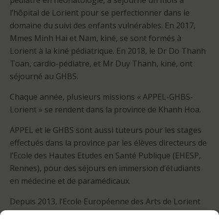
pédiatre en néonatologie, a séjourné un mois à
l’hôpital de Lorient pour se perfectionner dans le
domaine du suivi des enfants vulnérables. En 2017,
Mmes Minh Hai et Nam, kiné, se sont formés à
Lorient à la kiné pédiatrique. En 2018, le Dr Do Thanh
Toan, cardio-pédiatre, et Mr Duy Thanh, kiné, ont
séjourné au GHBS.
Chaque année, plusieurs missions « APPEL-GHBS-
Lorient » se rendent dans la province de Khanh Hoa.
APPEL et le GHBS sont aussi tuteurs pour les stages
effectués dans la province par les élèves directeurs de
l’Ecole des Hautes Etudes en Santé Publique (EHESP,
Rennes), pour des séjours en immersion d’étudiants
en médecine et de paramédicaux.
Depuis 2013, l’Ecole Européenne des Arts de Lorient
est jumelée avec l’Ecole des Arts et du Tourisme de