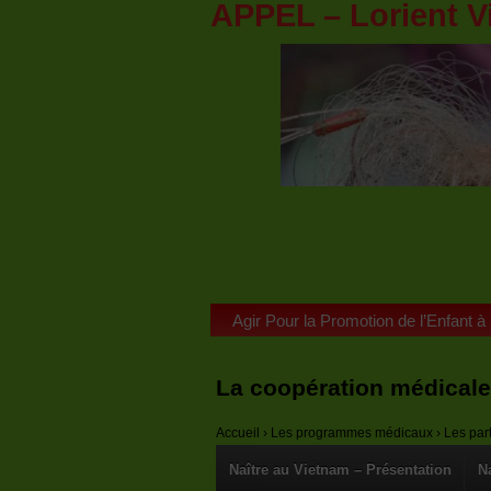
APPEL – Lorient V
Agir Pour la Promotion de l’Enfant à
La coopération médical
Accueil
›
Les programmes médicaux
›
Les part
Naître au Vietnam – Présentation
N