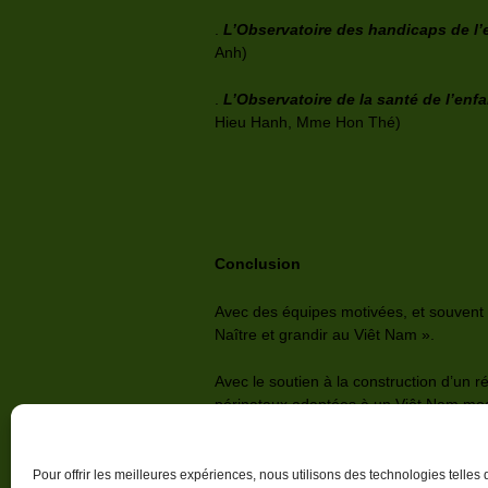
.
L’Observatoire des handicaps de l’
Anh)
.
L’Observatoire de la santé de l’enfa
Hieu Hanh, Mme Hon Thé)
Conclusion
Avec des équipes motivées, et souvent 
Naître et grandir au Viêt Nam ».
Avec le soutien à la construction d’un r
périnataux adaptées à un Viêt Nam mod
répondre de manière adaptée, au plus pr
mutation. Ce programme repose sur des
dans les techniques de soins innovante
Pour offrir les meilleures expériences, nous utilisons des technologies telles