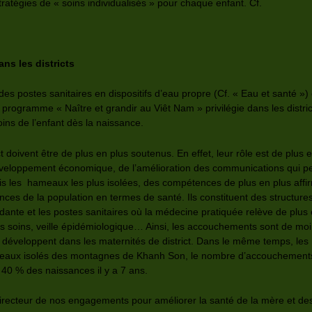
tratégies de « soins individualisés » pour chaque enfant. Cf.
ns les districts
es postes sanitaires en dispositifs d’eau propre (Cf. « Eau et santé »
e programme « Naître et grandir au Viêt Nam » privilégie dans les distric
ins de l’enfant dès la naissance.
ict doivent être de plus en plus soutenus. En effet, leur rôle est de plus
u développement économique, de l’amélioration des communications qui 
uis les hameaux les plus isolées, des compétences de plus en plus aff
ences de la population en termes de santé. Ils constituent des structure
ébordante et les postes sanitaires où la médecine pratiquée relève de plu
rs soins, veille épidémiologique… Ainsi, les accouchements sont de m
e développent dans les maternités de district. Dans le même temps, le
aux isolés des montagnes de Khanh Son, le nombre d’accouchements à 
 40 % des naissances il y a 7 ans.
 directeur de nos engagements pour améliorer la santé de la mère et des 