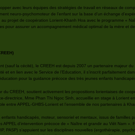
velopper avec leurs équipes des stratégies de travail en réseaux de com
ent neuro-psychomoteur de l’enfant sur la base d’un échange d’expérien
au projet de coopération Lorient-Khanh Hoa avec le programme « Naîtr
es pour assurer un accompagnement médical optimal de la mère et de 
(CREEH)
fant (sauf la cécité), le CREEH est depuis 2007 un partenaire majeur d
 et en lien avec le Service de l’Education, il s’inscrit parfaitement da
éducation pour la guidance précoce des très jeunes enfants handicapé
du CREEH, soutient activement les propositions lorientaises de coopéra
ice-directrice, Mme Phan Thi Ngoc Sinh, accueillie en stage à Lorient 
able entre APPEL-GHBS-Lorient et l’ensemble de nos partenaires à Kh
enfants handicapés, moteur, sensoriel et mentaux, issus de familles pa
s APPEL d’intervention précoce de « Naître et grandir au Viêt Nam ».
PIP, PASP) s’appuient sur les disciplines nouvelles (ergothérapie, psy