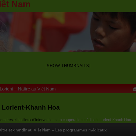
iêt Nam
[SHOW THUMBNAILS]
 Lorient – Naître au Viêt Nam
e Lorient-Khanh Hoa
enaires et les lieux d’intervention
›
La coopération médicale Lorient-Khanh Hoa
aitre et grandir au Viêt Nam – Les programmes médicaux