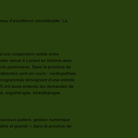
veau d’excellence considérable. La
d’une coopération solide entre
 Cette venue à Lorient en binôme avec
ents partenaires. Dans la province de
tection sont en cours : cardiopathies
s programmes témoignent d’une volonté
HBS ont aussi entendu les demandes de
é, ergothérapie, kinésithérapie.
, parcours patient, gestion numérique
tre et grandir » dans la province de