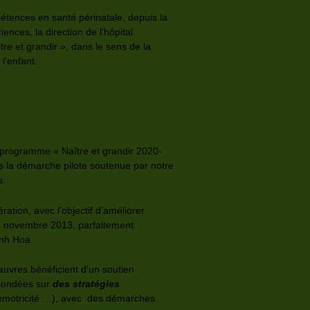
pétences en santé périnatale, depuis la
ces, la direction de l’hôpital
e et grandir », dans le sens de la
l’enfant.
u programme « Naître et grandir 2020-
ns la démarche pilote soutenue par notre
s.
tion, avec l’objectif d’améliorer
en novembre 2013, parfaitement
anh Hoa.
uvres bénéficient d’un soutien
 Fondées sur
des stratégies
chomotricité …), avec des démarches