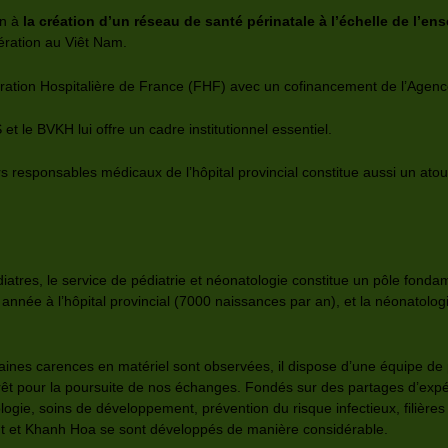
en à
la création d’un réseau de santé périnatale à l’échelle de l’
ération au Viêt Nam.
ration Hospitalière de France (FHF) avec un cofinancement de l’Age
et le BVKH lui offre un cadre institutionnel essentiel.
s responsables médicaux de l’hôpital provincial constitue aussi un atou
atres, le service de pédiatrie et néonatologie constitue un pôle fo
nnée à l’hôpital provincial (7000 naissances par an), et la néonatolog
aines carences en matériel sont observées, il dispose d’une équipe de
érêt pour la poursuite de nos échanges. Fondés sur des partages d’exp
logie, soins de développement, prévention du risque infectieux, filièr
ent et Khanh Hoa se sont développés de manière considérable.