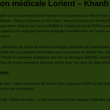
ion médicale Lorient – Khanh
cadre de la coopération décentralisée entre la province de Khanh Hoa 
dicale « Naître et grandir au Viêt Nam » dans la province de Khanh H
ges entre l’hôpital de Lorient (GHBS) et l’hôpital provincial BVKH (conv
 y apporte son expertise dans les stratégies d’amélioration de l’accès au
Lorient.
a prévention du risque de handicap d’origine périnatale et l’amélioration
voûte de la coopération lorientaise dans la province de Khanh Hoa, cell
tre l’Ecole Européenne Supérieure des Arts de Bretagne (EESAB, Lorient
ys de Lorient entretient des liens étroits avec nos amis de cette prov
BVKH)
êt Nam » dans la province de Khanh Hoa s’appuie en 2020 sur de réell
’essor de nos actions.
 de « filières de soins » et de coordination entre équipes médicales a