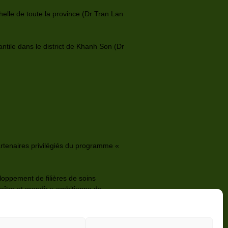
elle de toute la province (Dr Tran Lan
fantile dans le district de Khanh Son (Dr
artenaires privilégiés du programme «
eloppement de filières de soins
ître et grandir » ambitionne de
 population dans une province en pleine
érents, en proposant des formations
s aussi en matière de management