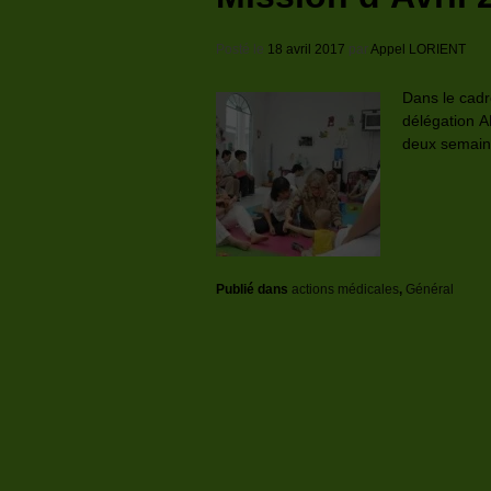
Posté le
18 avril 2017
par
Appel LORIENT
Dans le cad
délégation 
deux semaine
Publié dans
actions médicales
,
Général