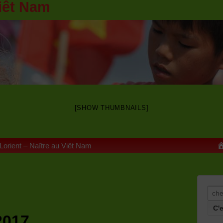
iêt Nam
[SHOW THUMBNAILS]
 Lorient – Naître au Viêt Nam
Rech
2017