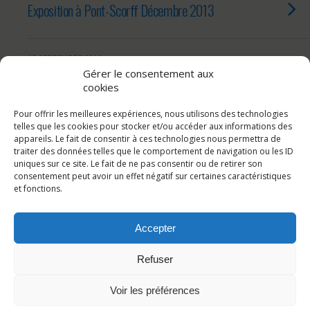
Exposition à Pont-Scorff Décembre 2013
15 SEPTEMBRE 2014
Gérer le consentement aux
Septembre 2014 – Quimperlé
cookies
Pour offrir les meilleures expériences, nous utilisons des technologies
telles que les cookies pour stocker et/ou accéder aux informations des
15 JUILLET 2014
appareils. Le fait de consentir à ces technologies nous permettra de
Juillet 2014 – Quimper
traiter des données telles que le comportement de navigation ou les ID
uniques sur ce site. Le fait de ne pas consentir ou de retirer son
consentement peut avoir un effet négatif sur certaines caractéristiques
et fonctions.
Charger Des Entrées Supplémentaires De Cette Catégorie…
Accepter
Refuser
Retour au début
Voir les préférences
Mobile
Bureau