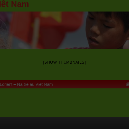
iêt Nam
[SHOW THUMBNAILS]
 Lorient – Naître au Viêt Nam