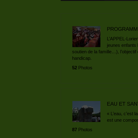
PROGRAMME
L’APPEL-Lorient
jeunes enfants 
soutien de la famille…), l’objecti
handicap.
52
Photos
EAU ET SAN
« L’eau, c’est l
est une compos
87
Photos