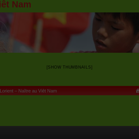
iêt Nam
[SHOW THUMBNAILS]
 Lorient – Naître au Viêt Nam