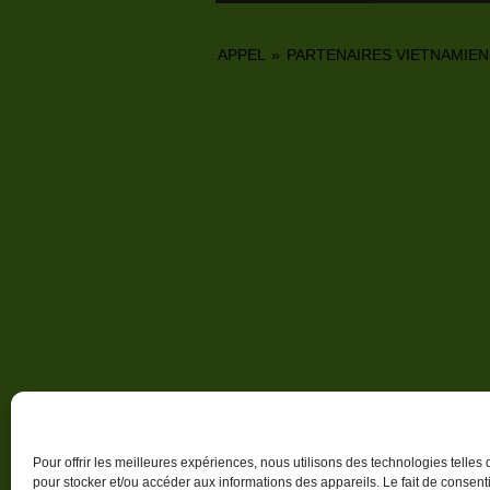
APPEL
»
PARTENAIRES VIETNAMIE
© 2026
APPEL – Lorient Viêt Nam
Politique de confidentialité
Faire un don
Politi
Pour offrir les meilleures expériences, nous utilisons des technologies telles
pour stocker et/ou accéder aux informations des appareils. Le fait de consenti