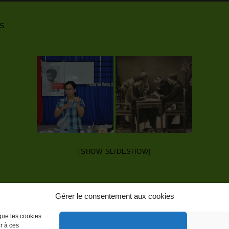
NS
[SHOW SLIDESHOW]
Gérer le consentement aux cookies
que de cookies (UE)
 que les cookies
r à ces