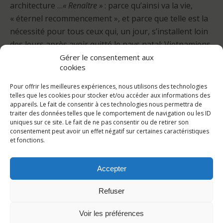
architecture …
« Renaître »
: parce qu’ainsi va la vie,
« éternel recommencement », et parce que telle est la
nécessité pour tous ceux qui, un jour, s’installent loin
des leurs après avoir quitté le pays natal: Vietnamiens
en Bretagne, Bretons au Viêt Nam.
Gérer le consentement aux
cookies
Pour offrir les meilleures expériences, nous utilisons des technologies
telles que les cookies pour stocker et/ou accéder aux informations des
appareils. Le fait de consentir à ces technologies nous permettra de
traiter des données telles que le comportement de navigation ou les ID
uniques sur ce site. Le fait de ne pas consentir ou de retirer son
Publication Précédente
Publication Suivante
consentement peut avoir un effet négatif sur certaines caractéristiques
et fonctions.
Juin 2014 - Soirée Annuelle
Juillet 2014 - Province De
Des Amis De L’APPELorient
Khanh Hoa
Accepter
Refuser
Retour au début
Voir les préférences
Mobile
Bureau