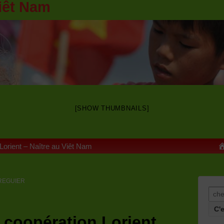
iêt Nam
[SHOW THUMBNAILS]
 Lorient – Naître au Viêt Nam
s TREGUIER
Rech
 coopération Lorient