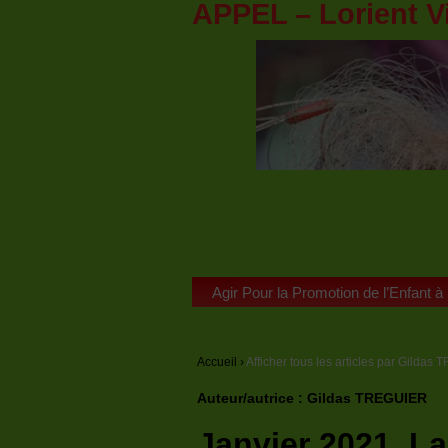
APPEL – Lorient V
Agir Pour la Promotion de l’Enfant à
Accueil
›
Afficher tous les articles par Gilda
Auteur/autrice :
Gildas TREGUIER
Janvier 2021. La