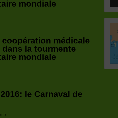
taire mondiale
30
30
30
30
31
30
31
31
31
a coopération médicale
 dans la tourmente
taire mondiale
2016: le Carnaval de
UIER