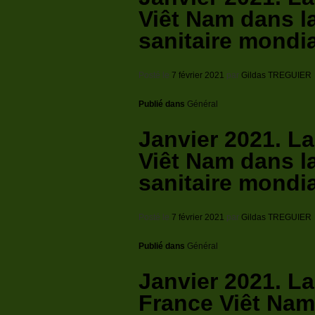
Viêt Nam dans l
sanitaire mondi
Posté le
7 février 2021
par
Gildas TREGUIER
Publié dans
Général
Janvier 2021. La
Viêt Nam dans l
sanitaire mondi
Posté le
7 février 2021
par
Gildas TREGUIER
Publié dans
Général
Janvier 2021. L
France Viêt Nam