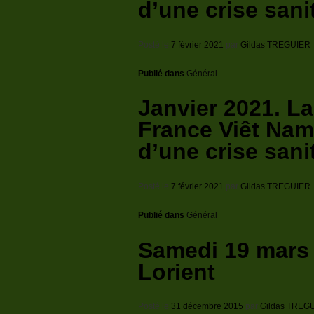
d’une crise sani
Posté le
7 février 2021
par
Gildas TREGUIER
Publié dans
Général
Janvier 2021. L
France Viêt Nam
d’une crise sani
Posté le
7 février 2021
par
Gildas TREGUIER
Publié dans
Général
Samedi 19 mars 
Lorient
Posté le
31 décembre 2015
par
Gildas TREG