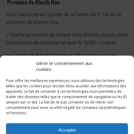
Province de Khanh Hoa
Sous l’autorité du Service de la Santé (So Y Te) de la
province de Khanh Hoa
L’hôpital provincial de Khanh Hoa (BVKH), depuis 2006
(convention de partenariat avec le GHBS-Lorient)
Le Centre de Réhabilitation et Education pour les
Enfants Handicapés (CREEH) depuis 2007
Gérer le consentement aux
cookies
Le Centre de Protection Maternelle et Infantile de
Pour offrir les meilleures expériences, nous utilisons des technologies
Khanh Hoa (PMI), depuis 2007
telles que les cookies pour stocker et/ou accéder aux informations des
appareils. Le fait de consentir à ces technologies nous permettra de
Les hôpitaux de districts : Khanh Son, Khanh Vinh,
traiter des données telles que le comportement de navigation ou les ID
uniques sur ce site. Le fait de ne pas consentir ou de retirer son
Ninh Hoa, Van Ninh …
consentement peut avoir un effet négatif sur certaines caractéristiques
et fonctions.
Accepter