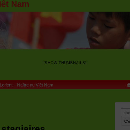
iêt Nam
[SHOW THUMBNAILS]
 Lorient – Naître au Viêt Nam
Rech
stagiaires