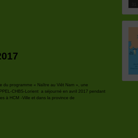
30
30
30
30
31
30
31
31
31
31
2017
re du programme « Naître au Viêt Nam », une
APPEL-CHBS-Lorient a séjourné en avril 2017 pendant
s à HCM -Ville et dans la province de