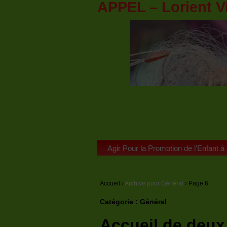
APPEL – Lorient V
Agir Pour la Promotion de l’Enfant à
Accueil
›
Archive pour Général
›
Page 6
Catégorie :
Général
Accueil de deux 