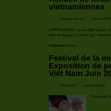
vietnamiennes
Posté le
22 septembre 2017
par
Appel LORIE
L’APPELORIENT va accueillir à partir
Nam et Nguyen Thi Minh Hai – Kinésith
Publié dans
Général
Festival de la m
Exposition de p
Viêt Nam Juin 2
Posté le
25 avril 2017
par
Appel LORIENT
Thème de l’e