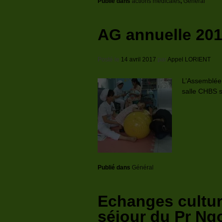
Publié dans
actions médicales
,
Général
AG annuelle 20
Posté le
14 avril 2017
par
Appel LORIENT
L’Assemblée 
salle CHBS s
Publié dans
Général
Echanges cultur
séjour du Pr Ng